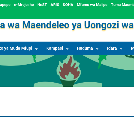
uapepe
e-Mrejesho
NeST
ARIS
KOHA
Mfumo wa Malipo
Tuma Maomb
a wa Maendeleo ya Uongozi wa
o ya Muda Mfupi
Kampasi
Huduma
Idara
M