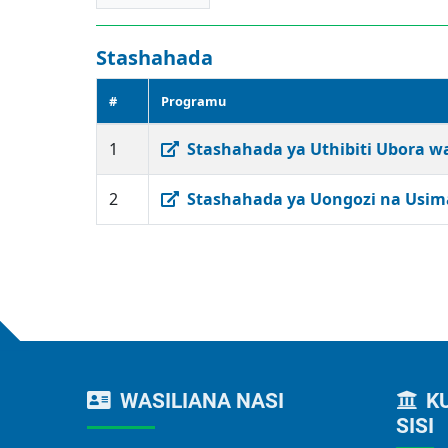
Stashahada
#
Programu
1
Stashahada ya Uthibiti Ubora w
2
Stashahada ya Uongozi na Usim
WASILIANA NASI
K
SISI