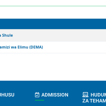
a Shule
amizi wa Elimu (DEMA)
UHUSU
ADMISSION
HUDU
ZA TEHA