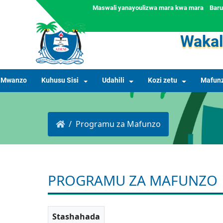
Maswali yanayoulizwa mara kwa mara
Bar
Wakal
Mwanzo
Kuhusu Sisi
Udahili
Kozi zetu
Mafunz
Programu za Mafunzo
PROGRAMU ZA MAFUNZO
Stashahada