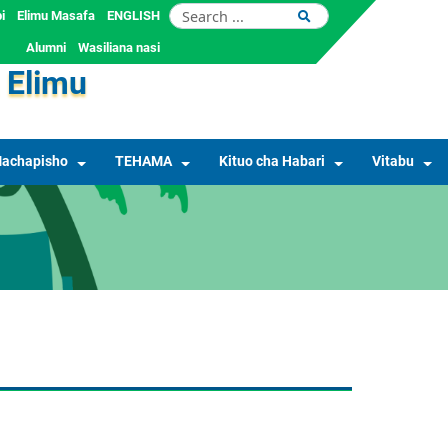
i
Elimu Masafa
ENGLISH
Alumni
Wasiliana nasi
 Elimu
achapisho
TEHAMA
Kituo cha Habari
Vitabu