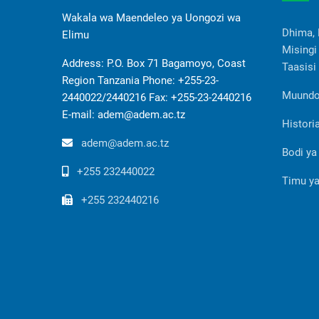
Wakala wa Maendeleo ya Uongozi wa
Dhima,
Elimu
Misingi
Address: P.O. Box 71 Bagamoyo, Coast
Taasisi
Region Tanzania Phone: +255-23-
Muundo
2440022/2440216 Fax: +255-23-2440216
E-mail: adem@adem.ac.tz
Histori
adem@adem.ac.tz
Bodi ya
+255 232440022
Timu ya
+255 232440216