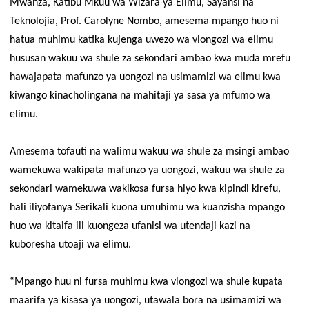
Mwanza, Katibu Mkuu wa Wizara ya Elimu, Sayansi na
Teknolojia, Prof. Carolyne Nombo, amesema mpango huo ni
hatua muhimu katika kujenga uwezo wa viongozi wa elimu
hususan wakuu wa shule za sekondari ambao kwa muda mrefu
hawajapata mafunzo ya uongozi na usimamizi wa elimu kwa
kiwango kinacholingana na mahitaji ya sasa ya mfumo wa
elimu.
Amesema tofauti na walimu wakuu wa shule za msingi ambao
wamekuwa wakipata mafunzo ya uongozi, wakuu wa shule za
sekondari wamekuwa wakikosa fursa hiyo kwa kipindi kirefu,
hali iliyofanya Serikali kuona umuhimu wa kuanzisha mpango
huo wa kitaifa ili kuongeza ufanisi wa utendaji kazi na
kuboresha utoaji wa elimu.
“Mpango huu ni fursa muhimu kwa viongozi wa shule kupata
maarifa ya kisasa ya uongozi, utawala bora na usimamizi wa