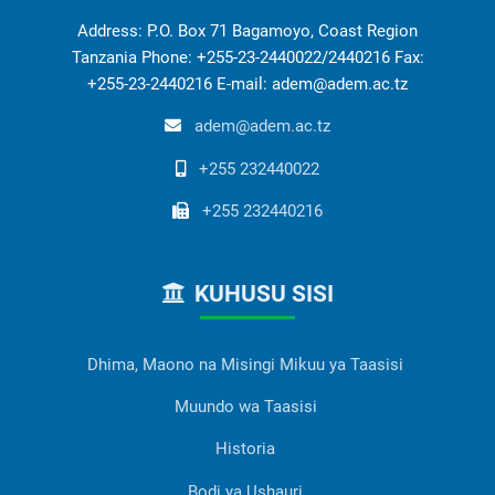
Address: P.O. Box 71 Bagamoyo, Coast Region
Tanzania Phone: +255-23-2440022/2440216 Fax:
+255-23-2440216 E-mail: adem@adem.ac.tz
adem@adem.ac.tz
+255 232440022
+255 232440216
KUHUSU SISI
Dhima, Maono na Misingi Mikuu ya Taasisi
Muundo wa Taasisi
Historia
Bodi ya Ushauri